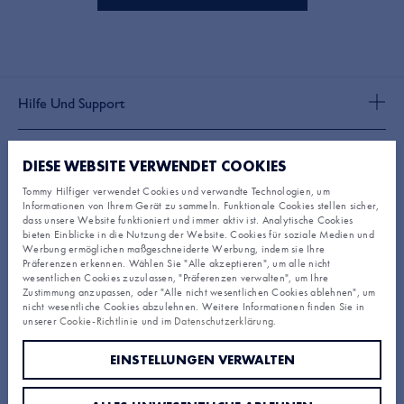
Hilfe Und Support
FAQ
Über Tommy Hilfiger
Bestellstatus
DIESE WEBSITE VERWENDET COOKIES
Versand
Über uns
Tommy Hilfiger verwendet Cookies und verwandte Technologien, um
Rücksendungen und Rückerstattungen
Mitglied Werden
Informationen von Ihrem Gerät zu sammeln. Funktionale Cookies stellen sicher,
Newsroom
Bestellungen und Zahlungsmöglichkeiten
dass unsere Website funktioniert und immer aktiv ist. Analytische Cookies
Allgemeine Geschäftsbedingungen
Größentabellen
bieten Einblicke in die Nutzung der Website. Cookies für soziale Medien und
Werde Mitglied
Tommy Hilfiger – Allgemeine Geschäftsbedingungen für
Store-Finder
Werbung ermöglichen maßgeschneiderte Werbung, indem sie Ihre
Entdecken
Karriere
Geschenkgutscheine
Präferenzen erkennen. Wählen Sie "Alle akzeptieren", um alle nicht
wesentlichen Cookies zuzulassen, "Präferenzen verwalten", um Ihre
Datenschutzerklärung
Zustimmung anzupassen, oder "Alle nicht wesentlichen Cookies ablehnen", um
Nachhaltigkeit und Inklusivität
Datenschutz-verpflichtung
nicht wesentliche Cookies abzulehnen. Weitere Informationen finden Sie in
Tommy Hilfiger Black Friday
Cookie-Richtlinie
unserer
Cookie-Richtlinie
und im
Datenschutzerklärung
.
Gift Cards
Sprache / Land
Impressum
Tommy Trade In
Produktfälschungen
EINSTELLUNGEN VERWALTEN
Siemap
Accessibility Statement